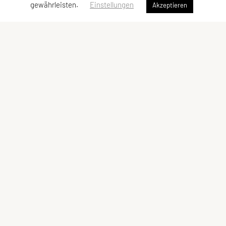
gewährleisten.
Einstellungen
Akzeptieren
Sportunion Attendorf
Ziegelstadelweg 69, 8151 Hitzendorf
Tel: +43 664 5483622
E-Mail: julia.stieber4@gmail.com
ZVR-Zahl: 445415675
Kontaktadressen
Sonstiges
Kontakt
Impressum
Vorstand
Datenschutzerklärung des Vereins