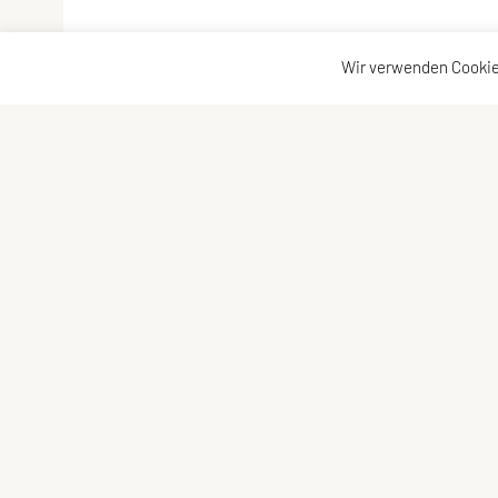
Wir verwenden Cookie
Sportunion Attendorf
Kontakt
Ziegelstadelweg 69, 8151 Hitzendorf
Kontakt
Tel: +43 664 5483622
Vorstand
E-Mail: julia.stieber4@gmail.com
ZVR-Zahl: 445415675