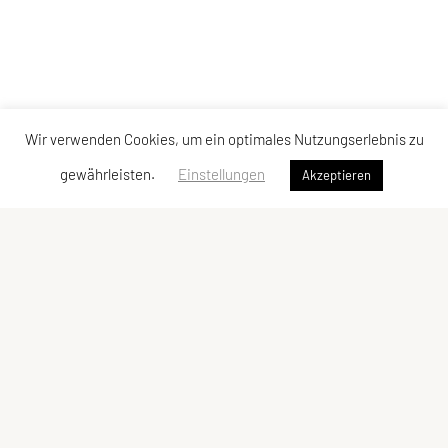
Wir verwenden Cookies, um ein optimales Nutzungserlebnis zu
gewährleisten.
Einstellungen
Akzeptieren
Sportunion Attendorf
Ziegelstadelweg 69, 8151 Hitzendorf
Tel: +43 664 5483622
E-Mail: julia.stieber4@gmail.com