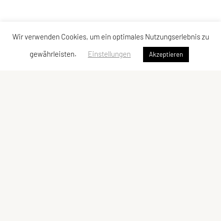
Wir verwenden Cookies, um ein optimales Nutzungserlebnis zu
gewährleisten.
Einstellungen
Akzeptieren
Sportunion Attendorf
Ziegelstadelweg 69, 8151 Hitzendorf
Tel: +43 664 5483622
E-Mail: julia.stieber4@gmail.com
ZVR-Zahl: 445415675
Kontaktadressen
Sonstiges