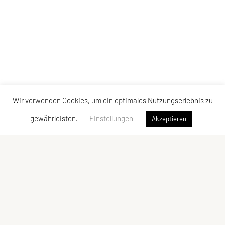
Wir verwenden Cookies, um ein optimales Nutzungserlebnis zu
gewährleisten.
Einstellungen
Akzeptieren
Sportunion Attendorf
Ziegelstadelweg 69, 8151 Hitzendorf