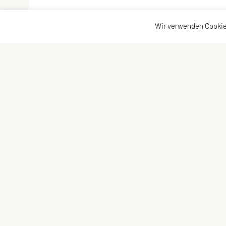
Wir verwenden Cookie
Sportunion Attendorf
Kontakt
Ziegelstadelweg 69, 8151 Hitzendorf
Kontakt
Tel: +43 664 5483622
Vorstand
E-Mail: julia.stieber4@gmail.com
ZVR-Zahl: 445415675