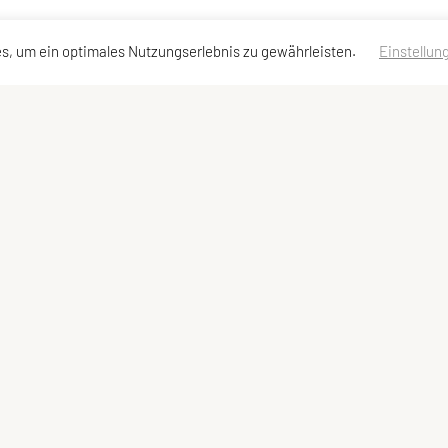
s, um ein optimales Nutzungserlebnis zu gewährleisten.
Einstellun
adressen
Sonstiges
Impressum
Datenschutzerklärung des Vereins