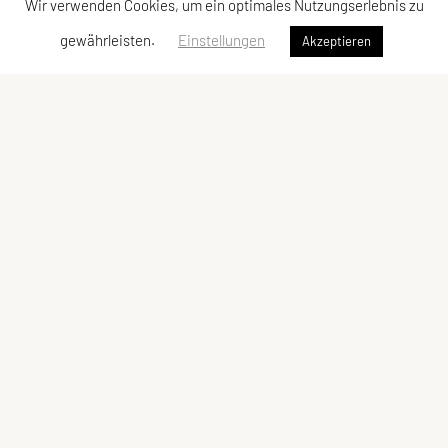
Wir verwenden Cookies, um ein optimales Nutzungserlebnis zu
gewährleisten.
Einstellungen
Akzeptieren
Sportunion Attendorf
Ziegelstadelweg 69, 8151 Hitzendorf
Tel: +43 664 5483622
E-Mail: julia.stieber4@gmail.com
ZVR-Zahl: 445415675
Kontaktadressen
Sonstiges
Kontakt
Impressum
Vorstand
Datenschutzerklärung des Vereins