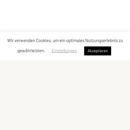
Wir verwenden Cookies, um ein optimales Nutzungserlebnis zu
gewährleisten.
Einstellungen
Akzeptieren
Sportunion Attendorf
Ziegelstadelweg 69, 8151 Hitzendorf
Tel: +43 664 5483622
E-Mail: julia.stieber4@gmail.com