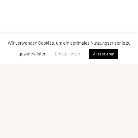
Wir verwenden Cookies, um ein optimales Nutzungserlebnis zu
gewährleisten.
Einstellungen
Akzeptieren
Sportunion Attendorf
Ziegelstadelweg 69, 8151 Hitzendorf
Tel: +43 664 5483622
E-Mail: julia.stieber4@gmail.com